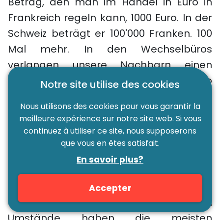
Betrag, den man im Handel in Euro in
Frankreich regeln kann, 1000 Euro. In der
Schweiz beträgt er 100'000 Franken. 100
Mal mehr. In den Wechselbüros
verlangen unsere Nachbarn einen
Identitätsnachweis, sobald Sie 1000 Euro
Notre site utilise des cookies
von oder in eine fremde Währung
Nous utilisons des cookies pour vous garantir la
umtauschen.
meilleure expérience sur notre site web. Si vous
continuez à utiliser ce site, nous supposerons
Der allgemeine Trend, sei es bei der
que vous en êtes satisfait.
Nutzung von Euro, Schweizer Franken
En savoir plus?
oder den Währungen der nordischen
Länder, bleibt auf die Digitalisierung
Accepter
ausgerichtet. Nur die geopolitischen
Umstände haben die meisten