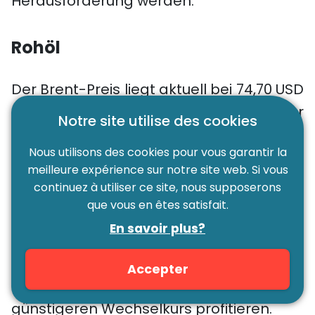
Herausforderung werden.
Rohöl
Der Brent-Preis liegt aktuell bei 74,70 USD
pro Barrel, ein Anstieg um 3 % gegenüber
Notre site utilise des cookies
der Vorwoche. Zusammen mit dem
Nous utilisons des cookies pour vous garantir la
stärkeren Dollar bedeutet dies für
meilleure expérience sur notre site web. Si vous
europäische Verbraucher höhere Preise.
continuez à utiliser ce site, nous supposerons
Der WTI-Preis liegt derzeit bei 71 USD pro
que vous en êtes satisfait.
Barrel.
En savoir plus?
Fazit: Wer in der Schweiz tankt, kann
Accepter
durch den stabileren Franken von einem
günstigeren Wechselkurs profitieren.