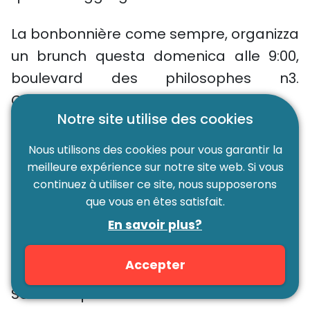
La bonbonnière come sempre, organizza
un brunch questa domenica alle 9:00,
boulevard des philosophes n3.
Congratulazioni agli alunni mattinieri.
Notre site utilise des cookies
Nella regione, avete la scelta tra un tè
Nous utilisons des cookies pour vous garantir la
danzante a Bonneville, questa domenica
meilleure expérience sur notre site web. Si vous
alle 15:00, un concerto rock domenica
continuez à utiliser ce site, nous supposerons
que vous en êtes satisfait.
alle 18:00 ai Carroz d’Arache, con Allan
En savoir plus?
Fakeman alle 21:00 in Place de
l’ambiance (questo non si inventa) o a
Accepter
Château Rouge ad Annemasse, con San
Severino questo sabato alle 20:30.