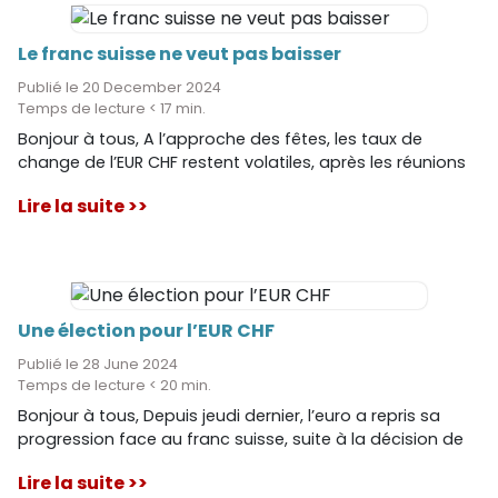
Le franc suisse ne veut pas baisser
Publié le 20 December 2024
Temps de lecture < 17 min.
Bonjour à tous, A l’approche des fêtes, les taux de
change de l’EUR CHF restent volatiles, après les réunions
de 3 des banques centrales. La Banque Nationale Suisse
Lire la suite >>
(BNS) avait affiché par un geste fort de politique
monétaire la semaine dernière sa volonté maitriser les
cours de change du franc suisse, pénalisant les
exportations. Elle ne semble pas y être parvenue pour le
moment et l’EUR CHF est revenu sur ses positions
antérieures.
Une élection pour l’EUR CHF
Publié le 28 June 2024
Temps de lecture < 20 min.
Bonjour à tous, Depuis jeudi dernier, l’euro a repris sa
progression face au franc suisse, suite à la décision de
politique monétaire de la Banque Nationale Suisse.
Lire la suite >>