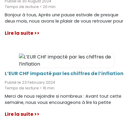
Publié le 30 August 2024
Temps de lecture < 20 min.
Bonjour à tous, Après une pause estivale de presque
deux mois, nous avons le plaisir de vous retrouver pour
notre analyse hebdomadaire de la paire EUR CHF et de
Lire la suite >>
l’actualité économique qui l’impact. Les évènements
n’ont pas manqué cet été. Nous espérons que vous avez
bien profité de ces deux mois de torpeur estivale.
L’EUR CHF impacté par les chiffres de l’inflation
Publié le 23 February 2024
Temps de lecture < 16 min.
Merci de nous rejoindre si nombreux : Avant tout cette
semaine, nous vous encourageons à lire la petite
notification, tout à la fin de notre publication
Lire la suite >>
hebdomadaire si vous êtes concernés * voir astérix
après la conclusion.