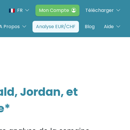
FR
Mon Compte
Télécharger
A Propos
Analyse EUR/CHF
Blog
Aide
ld, Jordan, et
e*