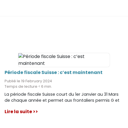
Période fiscale Suisse : c’est maintenant
Publié le 19 February 2024
Temps de lecture < 6 min.
La période fiscale Suisse court du 1er Janvier au 31 Mars
de chaque année et permet aux frontaliers permis G et
résidents permis B travaillant à Genève d’effectuer une
Lire la suite >>
rectification d’impôts auprès de l’administration fiscale.